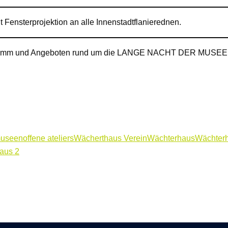
t Fensterprojektion an alle Innenstadtflanierednen.
gramm und Angeboten rund um die LANGE NACHT DER MUSEEN f
useen
offene ateliers
Wächerthaus Verein
Wächterhaus
Wächter
aus 2