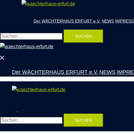
Zum
Inhalt
springen
Der WÄCHTERHAUS ERFURT e.V.
NEWS
IMPRESS
Suchen
nach:
Menü
schließen
Der WÄCHTERHAUS ERFURT e.V.
NEWS
IMPRE
Suche
Menü
umschalten
Suchen
nach: