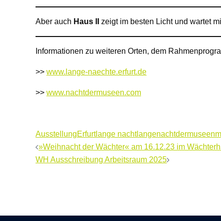
Aber auch
Haus II
zeigt im besten Licht und wartet mi
Informationen zu weiteren Orten, dem Rahmenpro
>>
www.lange-naechte.erfurt.de
>>
www.nachtdermuseen.com
Ausstellung
Erfurt
lange nacht
langenachtdermuseen
m
Beitragsnavigation
»Weihnacht der Wächter« am 16.12.23 im Wächterh
WH Ausschreibung Arbeitsraum 2025