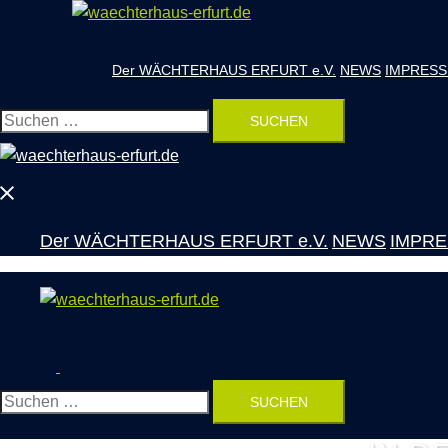
Zum
Inhalt
springen
Der WÄCHTERHAUS ERFURT e.V.
NEWS
IMPRESS
Suchen
nach:
Menü
schließen
Der WÄCHTERHAUS ERFURT e.V.
NEWS
IMPRE
Suche
RAU
Menü
umschalten
Suchen
nach: