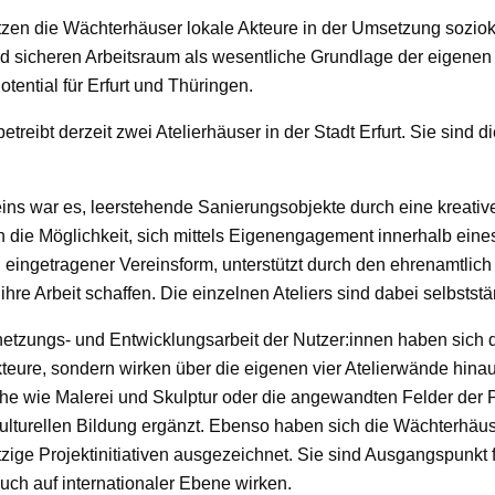
zen die Wächterhäuser lokale Akteure in der Umsetzung soziokult
d sicheren Arbeitsraum als wesentliche Grundlage der eigenen T
otential für Erfurt und Thüringen.
treibt derzeit zwei Atelierhäuser in der Stadt Erfurt. Sie sind d
ns war es, leerstehende Sanierungsobjekte durch eine kreativ
n die Möglichkeit, sich mittels Eigenengagement innerhalb ein
n eingetragener Vereinsform, unterstützt durch den ehrenamtlich
ihre Arbeit schaffen. Die einzelnen Ateliers sind dabei selbsts
zungs- und Entwicklungsarbeit der Nutzer:innen haben sich die
teure, sondern wirken über die eigenen vier Atelierwände hinaus 
iche wie Malerei und Skulptur oder die angewandten Felder de
kulturellen Bildung ergänzt. Ebenso haben sich die Wächterhäu
tzige Projektinitiativen ausgezeichnet. Sie sind Ausgangspunkt 
uch auf internationaler Ebene wirken.